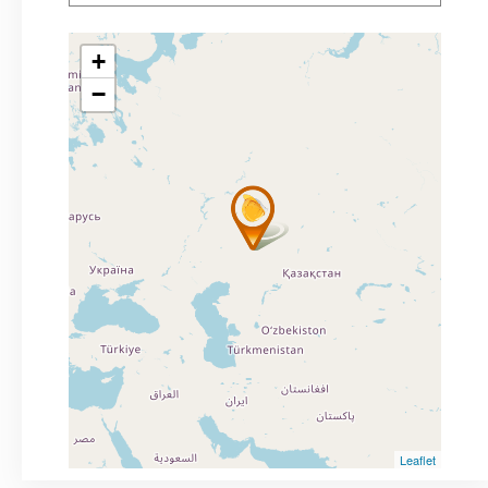
+
−
Leaflet