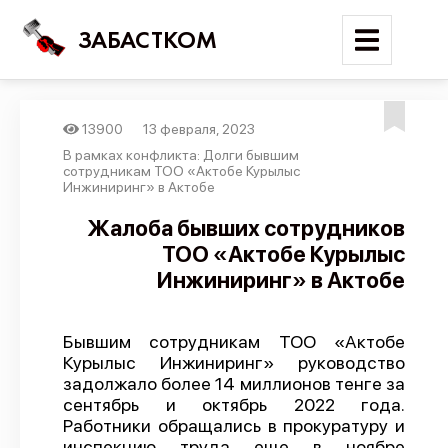
ЗАБАСТКОМ
13900
13 февраля, 2023
Войти
В рамках конфликта: Долги бывшим
сотрудникам ТОО «Актобе Курылыс
Инжиниринг» в Актобе
Поиск
Жалоба бывших сотрудников
Новости
ТОО «Актобе Курылыс
Карта событий
Инжиниринг» в Актобе
Трудовые конфликты
Отчеты
Бывшим сотрудникам ТОО «Актобе
Курылыс Инжиниринг» руководство
Предложить публикацию
задолжало более 14 миллионов тенге за
сентябрь и октябрь 2022 года.
Справочник
Работники обращались в прокуратуру и
API
инспекцию труда еще в ноябре