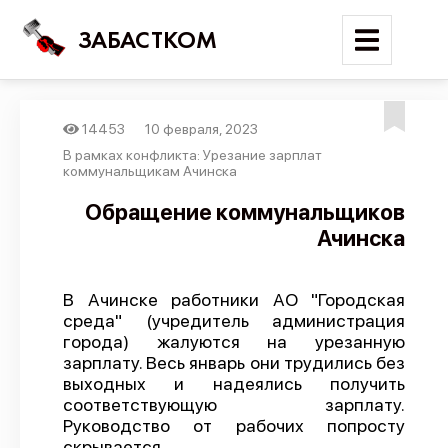
ЗАБАСТКОМ
14453
10 февраля, 2023
Войти
В рамках конфликта: Урезание зарплат
коммунальщикам Ачинска
Поиск
Обращение коммунальщиков
Ачинска
Новости
Карта событий
В Ачинске работники АО "Городская
Трудовые конфликты
среда" (учредитель администрация
Отчеты
города) жалуются на урезанную
зарплату. Весь январь они трудились без
Предложить публикацию
выходных и надеялись получить
соответствующую зарплату.
Справочник
Руководство от рабочих попросту
API
скрывается.