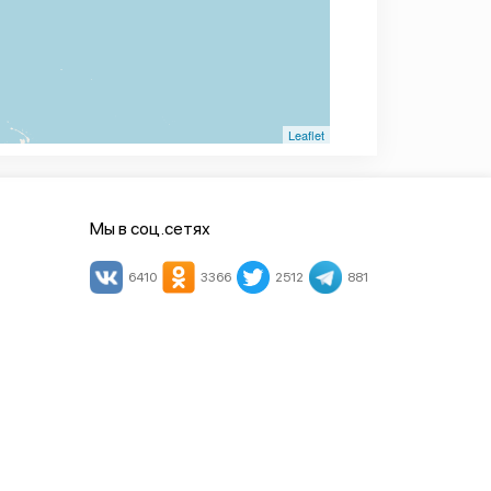
Leaflet
Мы в соц.сетях
6410
3366
2512
881