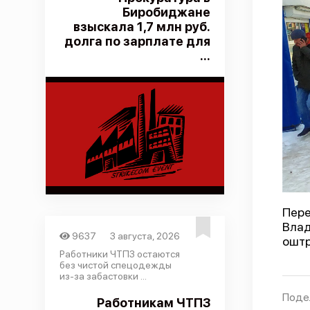
Биробиджане
взыскала 1,7 млн руб.
долга по зарплате для
...
Пере
Влад
9637
3 августа, 2026
оштр
Работники ЧТПЗ остаются
без чистой спецодежды
из-за забастовки ...
Поде
Работникам ЧТПЗ