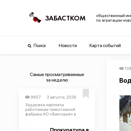
общественный ин
ЗАБАСТКОМ
по агрегации нов
Поиск
Новости
Карта событий
13
Самые просматриваемые
Вод
за неделю
9957
3 августа, 2026
Задержка зарплаты
работникам трикотажной
фабрики АО «Виктория» в
...
Прокуратура в