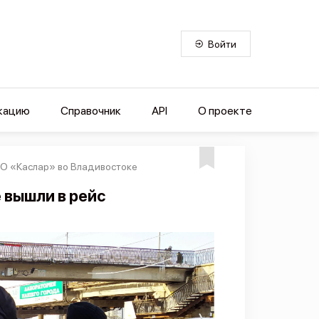
Войти
кацию
Справочник
API
О проекте
ОО «Каслар» во Владивостоке
 вышли в рейс