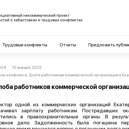
ициативный некоммерческий проект
остей о забастовках и трудовых конфликтах
Трудовые конфликты
Отчеты
Предложить публи
004
10 января, 2023
ках конфликта: Долги работникам коммерческой организации в Ек
оба работников коммерческой организац
ктор одной из коммерческих организаций Екате
лачивал зарплату работникам. Пострадавших ок
атились в правоохранительные органы. В резул
ловное дело. Задолженность была погашена пер
оящее время решается вопрос о погашении долга пе