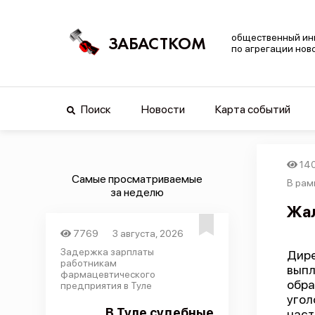
общественный ин
ЗАБАСТКОМ
по агрегации нов
Поиск
Новости
Карта событий
14
Самые просматриваемые
В рам
за неделю
Жал
7769
3 августа, 2026
Задержка зарплаты
Дире
работникам
вып
фармацевтического
обр
предприятия в Туле
уго
В Туле судебные
наст