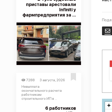
приставы арестовали
Infiniti у
фармпредприятия за ...
Поде
E
7288
3 августа, 2026
Невыплата
окончательного расчета
работникам
строительного ИП в ...
+
6 работников