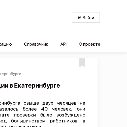
Войти
кацию
Справочник
API
О проекте
атеринбурге
ии в Екатеринбурге
ринбурга свыше двух месяцев не
азалось более 40 человек, они
ьтате проверки было возбуждено
ед большинством работников, в
ред оставшимися.