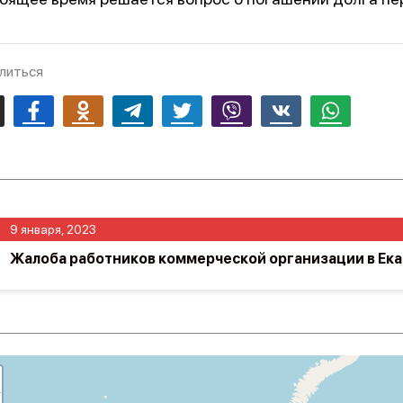
литься
mail
Facebook
Odnoklassniki
Telegram
Twitter
Viber
Vk
Whatsapp
9 января, 2023
Жалоба работников коммерческой организации в Ек