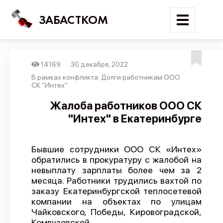
ЗАБАСТКОМ
14169
30 декабря, 2022
Войти
В рамках конфликта: Долги работникам ООО
СК "Интех"
Поиск
Жалоба работников ООО СК
"Интех" в Екатеринбурге
Новости
Карта событий
Бывшие сотрудники ООО СК «Интех»
Трудовые конфликты
обратились в прокуратуру с жалобой на
Отчеты
невыплату зарплаты более чем за 2
месяца. Работники трудились вахтой по
Предложить публикацию
заказу Екатеринбургской теплосетевой
компании на объектах по улицам
Справочник
Чайковского, Победы, Кировоградской,
API
Комвузовской.