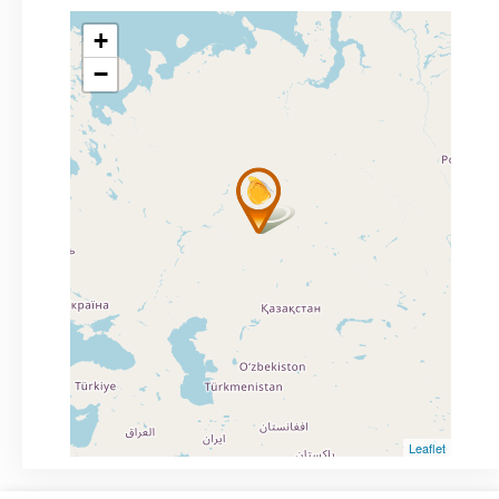
+
−
Leaflet