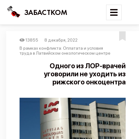
ЗАБАСТКОМ
13855
8 декабря, 2022
Войти
В рамках конфликта: Оплатата и условия
труда в Латвийском онкологическом центре
Поиск
Одного из ЛОР-врачей
уговорили не уходить из
Новости
рижского онкоцентра
Карта событий
Трудовые конфликты
Отчеты
Предложить публикацию
Справочник
API