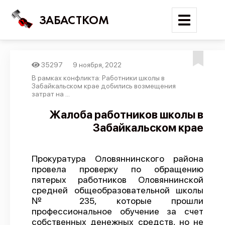
ЗАБАСТКОМ
35297
9 ноября, 2022
Войти
В рамках конфликта: Работники школы в
Забайкальском крае добились возмещения
затрат на ...
Поиск
Жалоба работников школы в
Новости
Забайкальском крае
Карта событий
Трудовые конфликты
Прокуратура Оловяннинского района
провела проверку по обращению
Отчеты
пятерых работников Оловяннинской
Предложить публикацию
средней общеобразовательной школы
№ 235, которые прошли
Справочник
профессиональное обучение за счет
собственных денежных средств, но не
API