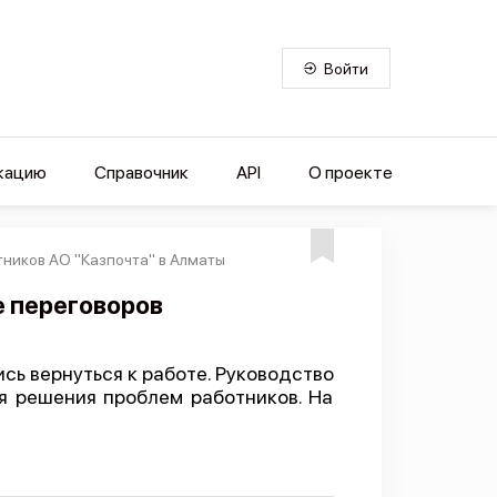
Войти
кацию
Справочник
API
О проекте
тников АО "Казпочта" в Алматы
е переговоров
ь вернуться к работе. Руководство
ля решения проблем работников. На