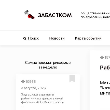
общественный ин
ЗАБАСТКОМ
по агрегации нов
Поиск
Новости
Карта событий
15
Самые просматриваемые
Раб
за неделю
10968
Мити
"Каз
3 августа, 2026
мити
Задержка зарплаты
работникам трикотажной
фабрики АО «Виктория» в
...