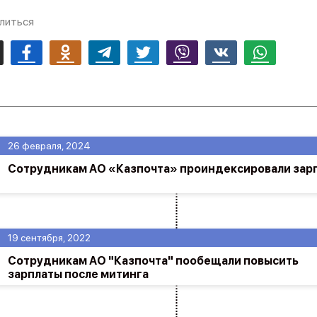
литься
mail
Facebook
Odnoklassniki
Telegram
Twitter
Viber
Vk
Whatsapp
26 февраля, 2024
Сотрудникам АО «Казпочта» проиндексировали зар
19 сентября, 2022
Сотрудникам АО "Казпочта" пообещали повысить
зарплаты после митинга