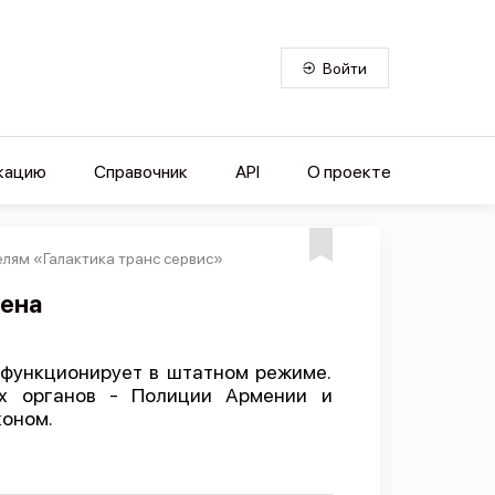
Войти
кацию
Справочник
API
О проекте
лям «Галактика транс сервис»
шена
 функционирует в штатном режиме.
х органов - Полиции Армении и
коном.