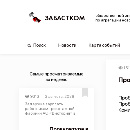
общественный ин
ЗАБАСТКОМ
по агрегации нов
Поиск
Новости
Карта событий
151
Самые просматриваемые
Про
за неделю
9313
3 августа, 2026
Проб
Про
Задержка зарплаты
работникам трикотажной
Коми
фабрики АО «Виктория» в
...
Прокуратура в