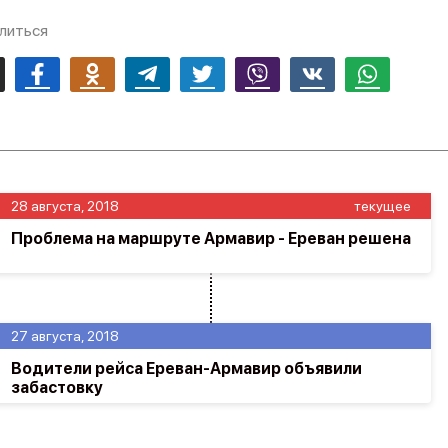
литься
mail
Facebook
Odnoklassniki
Telegram
Twitter
Viber
Vk
Whatsapp
28 августа, 2018
текущее
Проблема на маршруте Армавир - Ереван решена
27 августа, 2018
Водители рейса Ереван-Армавир объявили
забастовку