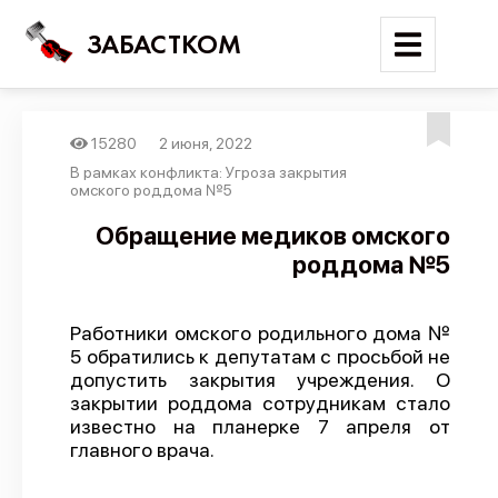
ЗАБАСТКОМ
15280
2 июня, 2022
Войти
В рамках конфликта: Угроза закрытия
омского роддома №5
Поиск
Обращение медиков омского
роддома №5
Новости
Карта событий
Работники омского родильного дома №
Трудовые конфликты
5 обратились к депутатам с просьбой не
Отчеты
допустить закрытия учреждения. О
закрытии роддома сотрудникам стало
Предложить публикацию
известно на планерке 7 апреля от
главного врача.
Справочник
API