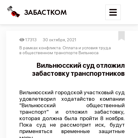
ЗАБАСТКОМ
17313
30 октября, 2021
Войти
В рамках конфликта: Оплата и условия труда
в общественном транспорте Вильнюса
Поиск
Вильнюсский суд отложил
забастовку транспортников
Новости
Карта событий
Вильнюсский городской участковый суд
Трудовые конфликты
удовлетворил ходатайство компании
Отчеты
"Вильнюсский общественный
транспорт" и отложил забастовку,
Предложить публикацию
которая должна была пройти 8 ноября.
Пока суд не рассмотрит иск, будут
Справочник
применяться временные защитные
API
меры.