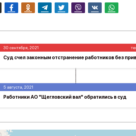
mail
Facebook
Odnoklassniki
Telegram
Twitter
Viber
Vk
Whatsapp
30 сентября, 2021
те
Суд счел законным отстранение работников без при
5 августа, 2021
Работники АО "Щегловский вал" обратились в суд