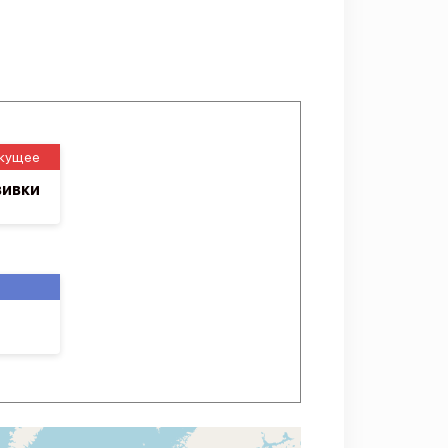
кущее
вивки