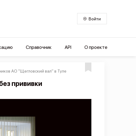
Войти
кацию
Справочник
API
О проекте
иков АО "Щегловский вал" в Туле
без прививки