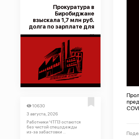
Прокуратура в
Биробиджане
взыскала 1,7 млн руб.
долга по зарплате для
...
Прол
пред
10630
COVI
3 августа, 2026
Работники ЧТПЗ остаются
без чистой спецодежды
из-за забастовки ...
Поде