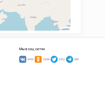
Leaflet
Мы в соц.сетях
6410
3366
2512
881