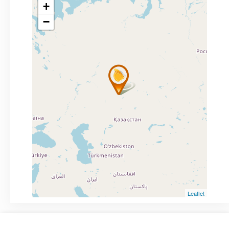
+
−
Leaflet