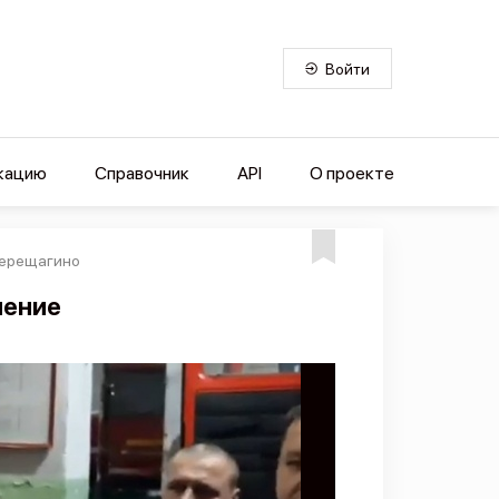
Войти
кацию
Справочник
API
О проекте
Верещагино
ление