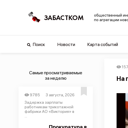
общественный ин
ЗАБАСТКОМ
по агрегации нов
Поиск
Новости
Карта событий
15
Самые просматриваемые
На 
за неделю
9785
3 августа, 2026
Задержка зарплаты
работникам трикотажной
фабрики АО «Виктория» в
...
Прокуратура в