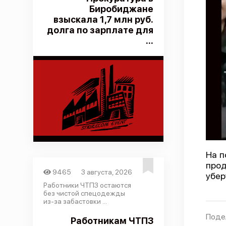
Биробиджане
взыскала 1,7 млн руб.
долга по зарплате для
...
На п
прод
9465
3 августа, 2026
убер
Работники ЧТПЗ остаются
без чистой спецодежды
из-за забастовки ...
Поде
Работникам ЧТПЗ