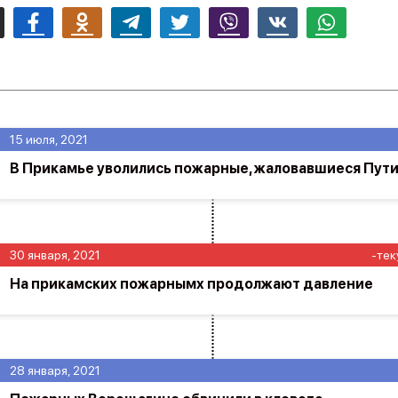
mail
Facebook
Odnoklassniki
Telegram
Twitter
Viber
Vk
Whatsapp
15 июля, 2021
В Прикамье уволились пожарные, жаловавшиеся Пут
30 января, 2021
-тек
На прикамских пожарнымх продолжают давление
28 января, 2021