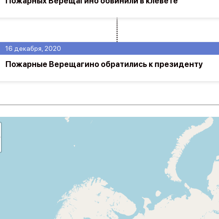
Пожарных Верещагино обвинили в клевете
16 декабря, 2020
Пожарные Верещагино обратились к президенту