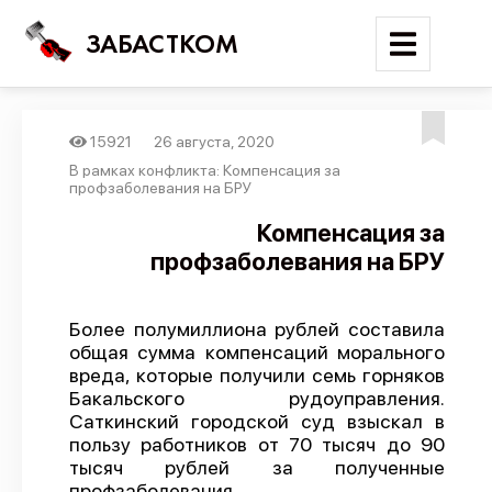
ЗАБАСТКОМ
15921
26 августа, 2020
Войти
В рамках конфликта: Компенсация за
профзаболевания на БРУ
Поиск
Компенсация за
профзаболевания на БРУ
Новости
Карта событий
Более полумиллиона рублей составила
Трудовые конфликты
общая сумма компенсаций морального
Отчеты
вреда, которые получили семь горняков
Бакальского рудоуправления.
Предложить публикацию
Саткинский городской суд взыскал в
пользу работников от 70 тысяч до 90
Справочник
тысяч рублей за полученные
API
профзаболевания.