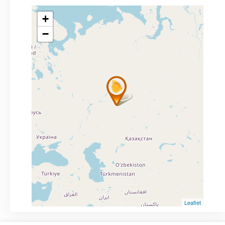
+
−
Leaflet