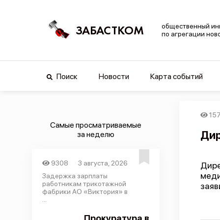
общественный ин
ЗАБАСТКОМ
по агрегации нов
Поиск
Новости
Карта событий
157
Самые просматриваемые
Дир
за неделю
9308
3 августа, 2026
Дире
меди
Задержка зарплаты
работникам трикотажной
заяв
фабрики АО «Виктория» в
...
Прокуратура в