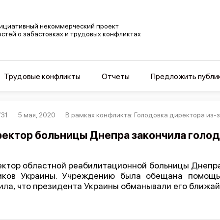
ициативный некоммерческий проект
остей о забастовках и трудовых конфликтах
Трудовые конфликты
Отчеты
Предложить публи
31
5 мая, 2020
В рамках конфликта: Голодовка директора из-з
ектор больницы Днепра закончила голод
ктор областной реабилитационной больницы Днепра
ков Украины. Учреждению была обещана помощь 
ила, что президента Украины обманывали его ближа