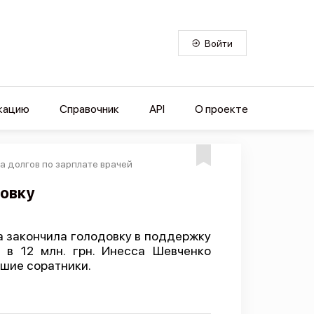
Войти
кацию
Справочник
API
О проекте
а долгов по зарплате врачей
овку
 закончила голодовку в поддержку
в 12 млн. грн. Инесса Шевченко
йшие соратники.