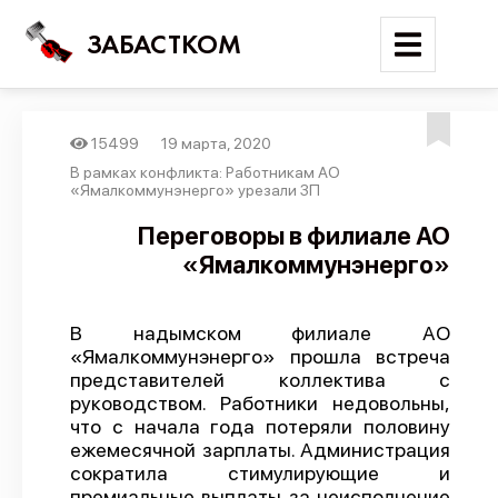
ЗАБАСТКОМ
15499
19 марта, 2020
Войти
В рамках конфликта: Работникам АО
«Ямалкоммунэнерго» урезали ЗП
Поиск
Переговоры в филиале АО
«Ямалкоммунэнерго»
Новости
Карта событий
В надымском филиале АО
Трудовые конфликты
«Ямалкоммунэнерго» прошла встреча
Отчеты
представителей коллектива с
руководством. Работники недовольны,
Предложить публикацию
что с начала года потеряли половину
ежемесячной зарплаты. Администрация
Справочник
сократила стимулирующие и
API
премиальные выплаты за неисполнение