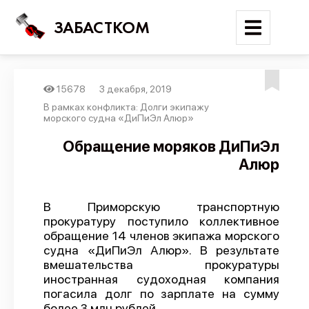
ЗАБАСТКОМ
15678
3 декабря, 2019
Войти
В рамках конфликта: Долги экипажу
морского судна «ДиПиЭл Алюр»
Поиск
Обращение моряков ДиПиЭл
Алюр
Новости
Карта событий
В Приморскую транспортную
Трудовые конфликты
прокуратуру поступило коллективное
Отчеты
обращение 14 членов экипажа морского
судна «ДиПиЭл Алюр». В результате
Предложить публикацию
вмешательства прокуратуры
иностранная судоходная компания
Справочник
погасила долг по зарплате на сумму
API
более 3 млн рублей.