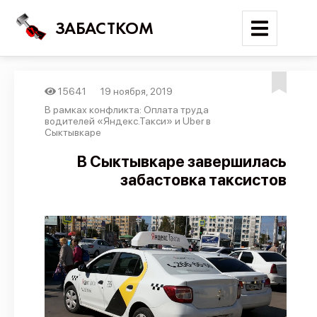
ЗАБАСТКОМ
15641
19 ноября, 2019
Войти
В рамках конфликта: Оплата труда
водителей «Яндекс.Такси» и Uber в
Сыктывкаре
Поиск
В Сыктывкаре завершилась
Новости
забастовка таксистов
Карта событий
Трудовые конфликты
Отчеты
Предложить публикацию
Справочник
API