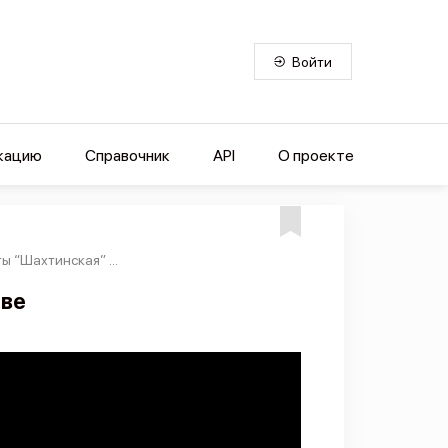
Войти
кацию
Справочник
API
О проекте
 “Шахтинская” ...
тве