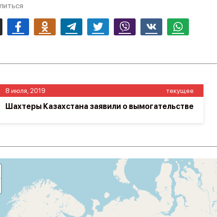
литься
mail
Facebook
Odnoklassniki
Telegram
Twitter
Viber
Vk
Whatsapp
8 июля, 2019
текущее
Шахтеры Казахстана заявили о вымогательстве