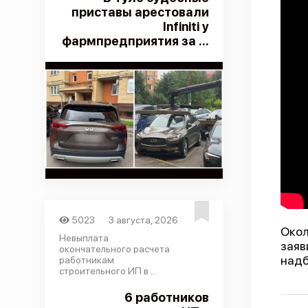
приставы арестовали
Infiniti у
фармпредприятия за ...
5023
3 августа, 2026
Окол
Невыплата
заяв
окончательного расчета
надб
работникам
строительного ИП в ...
6 работников