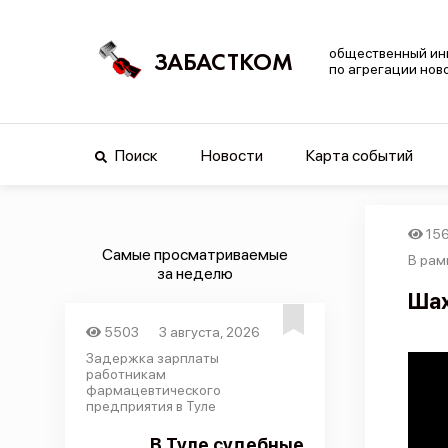
общественный ин
ЗАБАСТКОМ
по агрегации нов
Поиск
Новости
Карта событий
15
Самые просматриваемые
В рам
за неделю
Шах
5503
3 августа, 2026
Задержка зарплаты
работникам
фармацевтического
предприятия в Туле
В Туле судебные