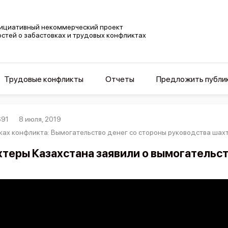
ициативный некоммерческий проект
остей о забастовках и трудовых конфликтах
Трудовые конфликты
Отчеты
Предложить публи
691
8 июля, 2019
ках конфликта: Вымогательство денег со стороны руководства шахты
теры Казахстана заявили о вымогательс