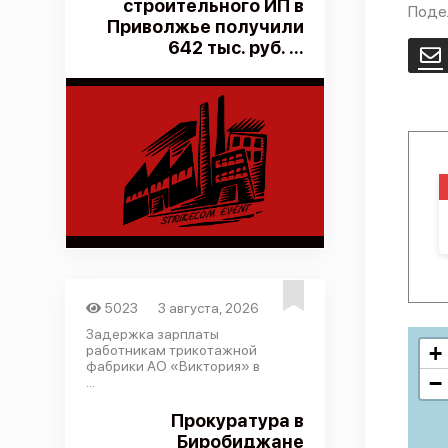
строительного ИП в
Поде
Приволжье получили
642 тыс. руб. ...
E
5023
3 августа, 2026
Задержка зарплаты
+
работникам трикотажной
фабрики АО «Виктория» в
−
...
Прокуратура в
Биробиджане