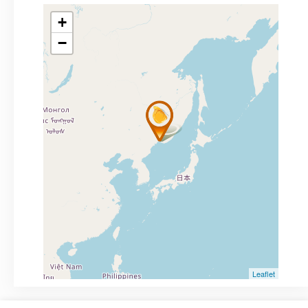
+
−
Leaflet