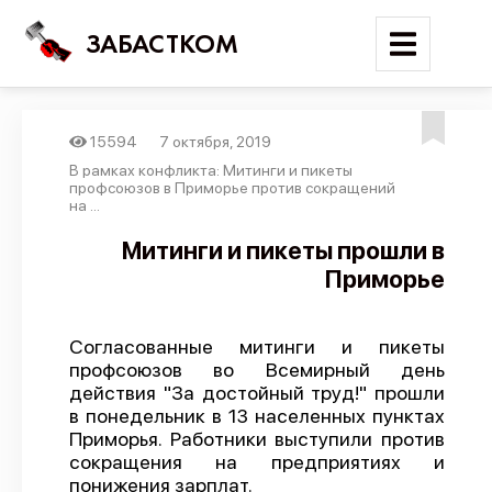
ЗАБАСТКОМ
15594
7 октября, 2019
Войти
В рамках конфликта: Митинги и пикеты
профсоюзов в Приморье против сокращений
на ...
Поиск
Митинги и пикеты прошли в
Новости
Приморье
Карта событий
Трудовые конфликты
Согласованные митинги и пикеты
профсоюзов во Всемирный день
Отчеты
действия "За достойный труд!" прошли
Предложить публикацию
в понедельник в 13 населенных пунктах
Приморья. Работники выступили против
Справочник
сокращения на предприятиях и
понижения зарплат.
API