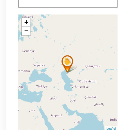
+
−
Leaflet