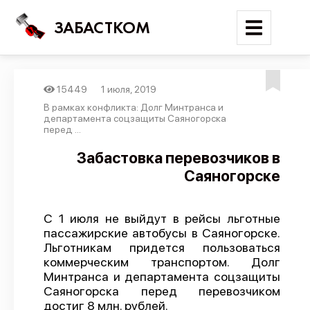
ЗАБАСТКОМ
15449
1 июля, 2019
Войти
В рамках конфликта: Долг Минтранса и
департамента соцзащиты Саяногорска
перед ...
Поиск
Забастовка перевозчиков в
Новости
Саяногорске
Карта событий
Трудовые конфликты
С 1 июля не выйдут в рейсы льготные
пассажирские автобусы в Саяногорске.
Отчеты
Льготникам придется пользоваться
Предложить публикацию
коммерческим транспортом. Долг
Минтранса и департамента соцзащиты
Справочник
Саяногорска перед перевозчиком
достиг 8 млн. рублей.
API