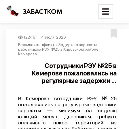
ЗАБАСТКОМ
12248
4 июля, 2026
Войти
В рамках конфликта: Задержка зарплаты
работникам РЭУ №25 в Кировском районе
Кемерова
Поиск
Сотрудники РЭУ №25 в
Новости
Кемерове пожаловались на
Карта событий
регулярные задержки ...
Трудовые конфликты
Отчеты
В Кемерове сотрудники РЭУ №25
пожаловались на регулярные задержки
Предложить публикацию
зарплаты — минимум на неделю
каждый месяц. Дворникам требуют
Справочник
оплачивать покос территорий из
API
задержанных выплат. Работают в жару и