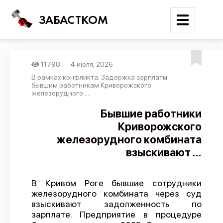
ЗАБАСТКОМ
11798
4 июля, 2026
Войти
В рамках конфликта: Задержка зарплаты
бывшим работникам Криворожского
железорудного ...
Поиск
Бывшие работники
Новости
Криворожского
Карта событий
железорудного комбината
взыскивают ...
Трудовые конфликты
Отчеты
В Кривом Роге бывшие сотрудники
Предложить публикацию
железорудного комбината через суд
Справочник
взыскивают задолженность по
зарплате. Предприятие в процедуре
API