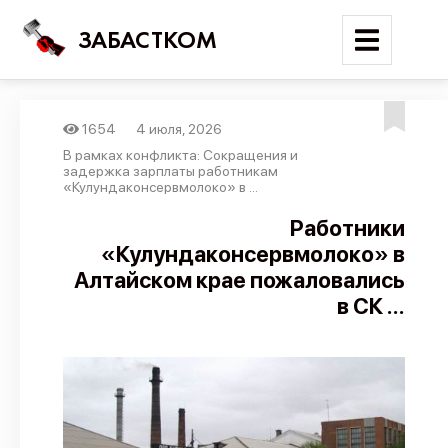
ЗАБАСТКОМ
1654
4 июля, 2026
Войти
В рамках конфликта: Сокращения и
задержка зарплаты работникам
«Кулундаконсервмолоко» в ...
Поиск
Работники
Новости
«Кулундаконсервмолоко» в
Карта событий
Алтайском крае пожаловались
в СК ...
Трудовые конфликты
Отчеты
Предложить публикацию
Справочник
API