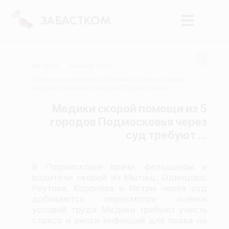
ЗАБАСТКОМ
1669
4 июля, 2026
Войти
В рамках конфликта: Условия труда медиков
скорой помощи в городах Подмосковья
Поиск
Медики скорой помощи из 5
городов Подмосковья через
Новости
суд требуют ...
Карта событий
Трудовые конфликты
В Подмосковье врачи, фельдшеры и
Отчеты
водители скорой из Мытищ, Одинцово,
Реутова, Королёва и Истры через суд
Предложить публикацию
добиваются пересмотра оценки
Справочник
условий труда. Медики требуют учесть
стресс и риски инфекций для права на
API