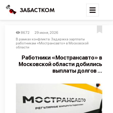
ЗАБАСТКОМ
8672
29 июня, 2026
Войти
В рамках конфликта: Задержка зарплаты
работникам «Мострансавто» в Московской
области
Поиск
Работники «Мострансавто» в
Новости
Московской области добились
Карта событий
выплаты долгов ...
Трудовые конфликты
Отчеты
Предложить публикацию
Справочник
API