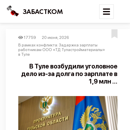
ЗАБАСТКОМ
17759
20 июня, 2026
Войти
В рамках конфликта: Задержка зарплаты
работникам ООО «ТД Туластройматериалы»
в Туле
Поиск
В Туле возбудили уголовное
Новости
дело из-за долга по зарплате в
Карта событий
1,9 млн ...
Трудовые конфликты
Отчеты
Предложить публикацию
Справочник
API