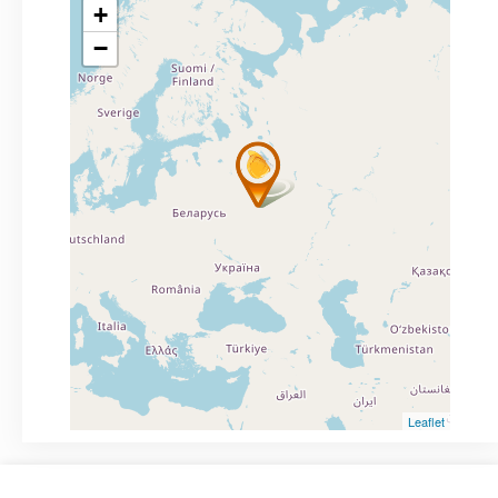
+
−
Leaflet