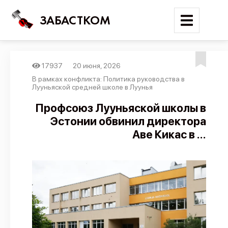
ЗАБАСТКОМ
17937
20 июня, 2026
Войти
В рамках конфликта: Политика руководства в
Лууньяской средней школе в Луунья
Поиск
Профсоюз Лууньяской школы в
Эстонии обвинил директора
Новости
Аве Кикас в ...
Карта событий
Трудовые конфликты
Отчеты
Предложить публикацию
Справочник
API