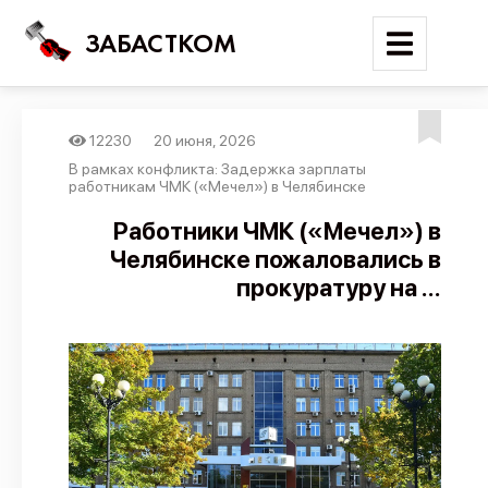
ЗАБАСТКОМ
12230
20 июня, 2026
Войти
В рамках конфликта: Задержка зарплаты
работникам ЧМК («Мечел») в Челябинске
Поиск
Работники ЧМК («Мечел») в
Челябинске пожаловались в
Новости
прокуратуру на ...
Карта событий
Трудовые конфликты
Отчеты
Предложить публикацию
Справочник
API