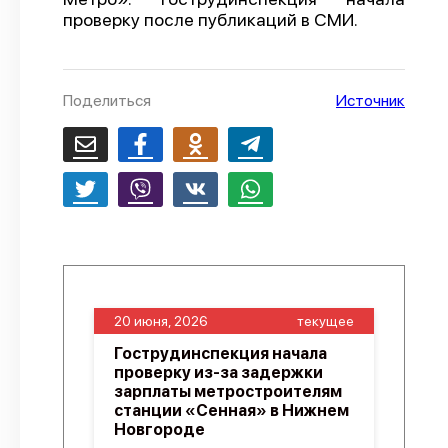
проверку после публикаций в СМИ.
О проекте
Политика конфиденциальности
Поделиться
Источник
20 июня, 2026
текущее
Гострудинспекция начала
проверку из-за задержки
зарплаты метростроителям
станции «Сенная» в Нижнем
Новгороде