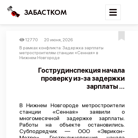
ЗАБАСТКОМ
12770
20 июня, 2026
Войти
В рамках конфликта: Задержка зарплаты
метростроителям станции «Сенная» в
Нижнем Новгороде
Поиск
Гострудинспекция начала
Новости
проверку из-за задержки
Карта событий
зарплаты ...
Трудовые конфликты
Отчеты
В Нижнем Новгороде метростроители
станции «Сенная» заявили о
Предложить публикацию
многомесячной задержке зарплаты.
Работы на объекте остановились.
Справочник
Субподрядчик — ООО «Эврикон-
API
Метро». Гострудинспекция начала