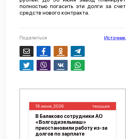
полностью погасить эти долги за счет
О проекте
средств нового контракта.
Политика конфиденциальности
Поделиться
Источник
16 июня, 2026
текущее
В Балаково сотрудники АО
«Волгодизельмаш»
приостановили работу из-за
долгов по зарплате