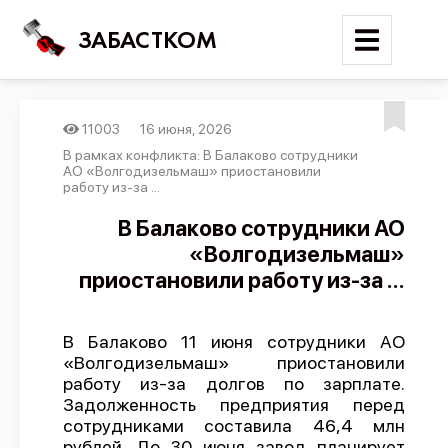
ЗАБАСТКОМ
11003
16 июня, 2026
Войти
В рамках конфликта: В Балаково сотрудники
АО «Волгодизельмаш» приостановили
работу из-за ...
Поиск
В Балаково сотрудники АО
Новости
«Волгодизельмаш»
Карта событий
приостановили работу из-за ...
Трудовые конфликты
Отчеты
В Балаково 11 июня сотрудники АО
«Волгодизельмаш» приостановили
Предложить публикацию
работу из-за долгов по зарплате.
Задолженность предприятия перед
Справочник
сотрудниками составила 46,4 млн
API
рублей. До 30 июня завод планирует