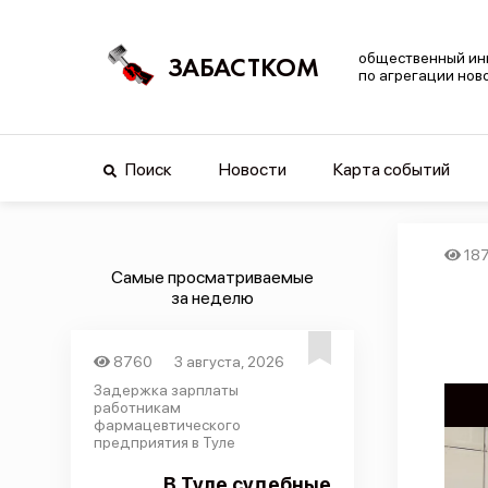
общественный ин
ЗАБАСТКОМ
по агрегации нов
Поиск
Новости
Карта событий
18
Самые просматриваемые
за неделю
8760
3 августа, 2026
Задержка зарплаты
работникам
фармацевтического
предприятия в Туле
В Туле судебные