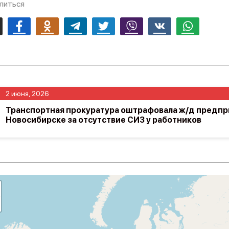
литься
mail
Facebook
Odnoklassniki
Telegram
Twitter
Viber
Vk
Whatsapp
2 июня, 2026
Транспортная прокуратура оштрафовала ж/д предпр
Новосибирске за отсутствие СИЗ у работников