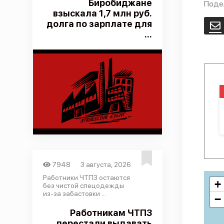
Биробиджане
Поде
взыскала 1,7 млн руб.
долга по зарплате для
E
...
7948
3 августа, 2026
Работники ЧТПЗ остаются
+
без чистой спецодежды
из-за забастовки ...
−
Работникам ЧТПЗ
перестали выдавать