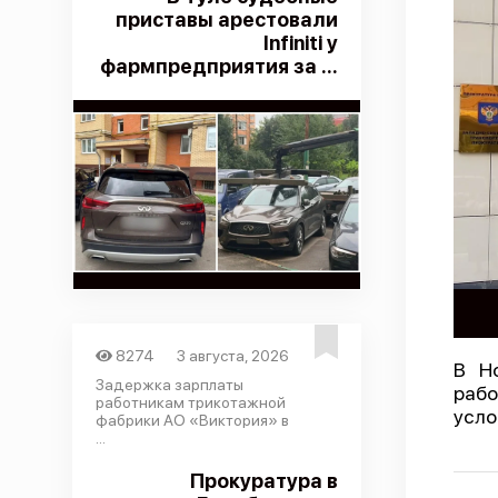
приставы арестовали
Infiniti у
фармпредприятия за ...
8274
3 августа, 2026
В Н
Задержка зарплаты
рабо
работникам трикотажной
усло
фабрики АО «Виктория» в
...
Прокуратура в