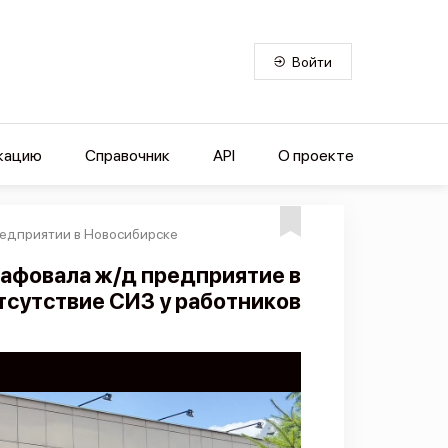
Войти
кацию
Справочник
API
О проекте
редприятии в Новосибирске
афовала ж/д предприятие в
тсутствие СИЗ у работников