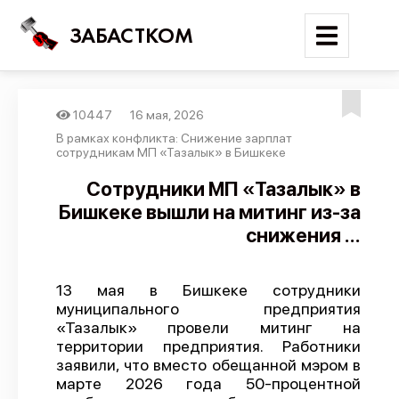
ЗАБАСТКОМ
10447
16 мая, 2026
Войти
В рамках конфликта: Снижение зарплат
сотрудникам МП «Тазалык» в Бишкеке
Поиск
Сотрудники МП «Тазалык» в
Бишкеке вышли на митинг из-за
Новости
снижения ...
Карта событий
Трудовые конфликты
13 мая в Бишкеке сотрудники
Отчеты
муниципального предприятия
«Тазалык» провели митинг на
Предложить публикацию
территории предприятия. Работники
Справочник
заявили, что вместо обещанной мэром в
марте 2026 года 50-процентной
API