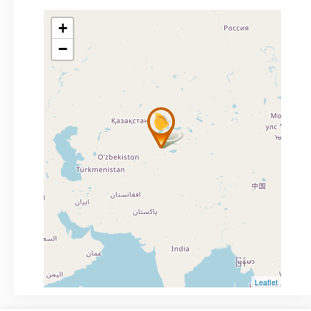
+
−
Leaflet