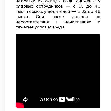
надбавки их оклады были снижены: у
рядовых сотрудников — с 53 до 46
О проекте
тысяч сомов, у водителей — с 63 до 46
Политика конфиденциальности
тысяч. Они также указали на
несоответствия в начислениях и
тяжелые условия труда.