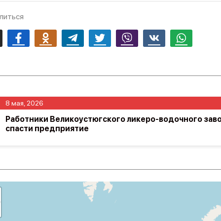
литься
mail
Facebook
Odnoklassniki
Telegram
Twitter
Viber
Vk
Whatsapp
8 мая, 2026
Работники Великоустюгского ликеро-водочного зав
спасти предприятие