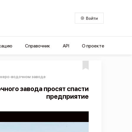
Войти
кацию
Справочник
API
О проекте
ликеро-водочном заводе
чного завода просят спасти
предприятие