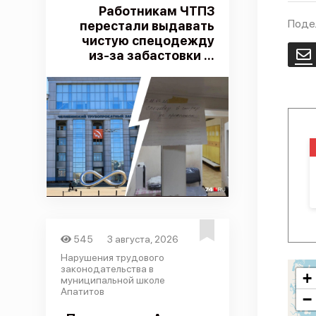
Работникам ЧТПЗ
Поде
перестали выдавать
чистую спецодежду
из-за забастовки ...
E
545
3 августа, 2026
Нарушения трудового
законодательства в
+
муниципальной школе
Апатитов
−