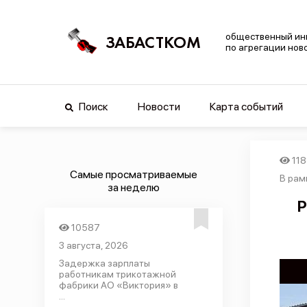
общественный ин
ЗАБАСТКОМ
по агрегации нов
Поиск
Новости
Карта событий
11
Самые просматриваемые
В рам
за неделю
Р
10587
3 августа, 2026
Задержка зарплаты
работникам трикотажной
фабрики АО «Виктория» в
...