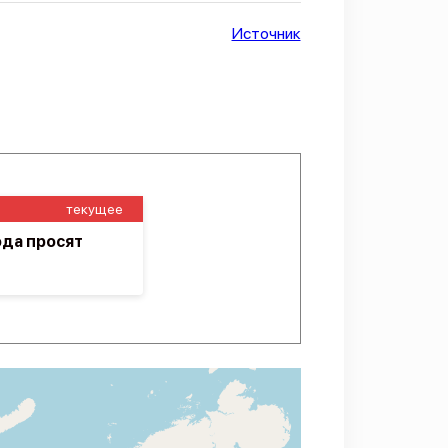
Источник
текущее
ода просят