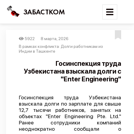
ЗАБАСТКОМ
5922
8 марта, 2026
Войти
В рамках конфликта: Долги работникам из
Индии в Ташкенте
Поиск
Госинспекция труда
Узбекистана взыскала долги с
Новости
"Enter Engineering"
Карта событий
Трудовые конфликты
Госинспекция труда Узбекистана
Отчеты
взыскала долги по зарплате для свыше
12,7 тысячи работников, занятых на
Предложить публикацию
объектах "Enter Engineering Pte. Ltd."
Справочник
Ранее сотрудники компаний
неоднократно сообщали о
API