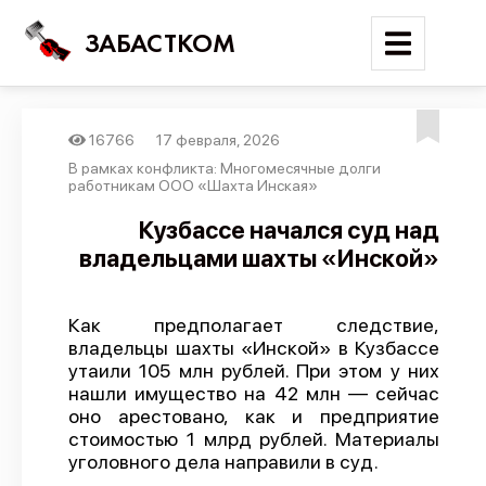
ЗАБАСТКОМ
16766
17 февраля, 2026
Войти
В рамках конфликта: Многомесячные долги
работникам ООО «Шахта Инская»
Поиск
Кузбассе начался суд над
владельцами шахты «Инской»
Новости
Карта событий
Как предполагает следствие,
Трудовые конфликты
владельцы шахты «Инской» в Кузбассе
Отчеты
утаили 105 млн рублей. При этом у них
нашли имущество на 42 млн — сейчас
Предложить публикацию
оно арестовано, как и предприятие
стоимостью 1 млрд рублей. Материалы
Справочник
уголовного дела направили в суд.
API