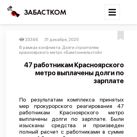
ЗАБАСТКОМ
33346
31 декабря, 2025
Войти
В рамках конфликта: Долги строителям
красноярского метро «Бамтоннельстой»
Поиск
47 работникам Красноярского
метро выплачены долги по
Новости
зарплате
Карта событий
Трудовые конфликты
По результатам комплекса принятых
Отчеты
мер прокурорского реагирования 47
работникам Красноярского метро
Предложить публикацию
выплачены долги по зарплате. Были
Справочник
изысканы средства и произведен
полный расчет с работниками в сумме
API