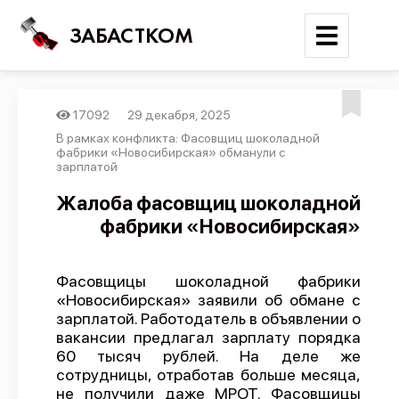
ЗАБАСТКОМ
17092
29 декабря, 2025
Войти
В рамках конфликта: Фасовщиц шоколадной
фабрики «Новосибирская» обманули с
зарплатой
Поиск
Жалоба фасовщиц шоколадной
Новости
фабрики «Новосибирская»
Карта событий
Трудовые конфликты
Фасовщицы шоколадной фабрики
«Новосибирская» заявили об обмане с
Отчеты
зарплатой. Работодатель в объявлении о
Предложить публикацию
вакансии предлагал зарплату порядка
60 тысяч рублей. На деле же
Справочник
сотрудницы, отработав больше месяца,
не получили даже МРОТ. Фасовщицы
API