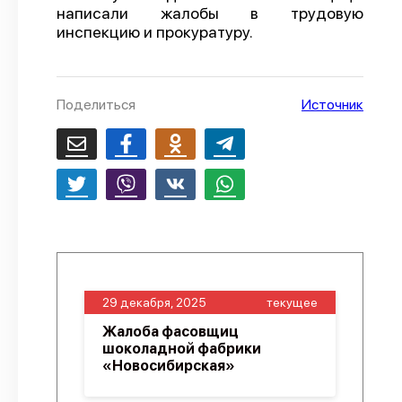
написали жалобы в трудовую
О проекте
инспекцию и прокуратуру.
Политика конфиденциальности
Поделиться
Источник
29 декабря, 2025
текущее
Жалоба фасовщиц
шоколадной фабрики
«Новосибирская»