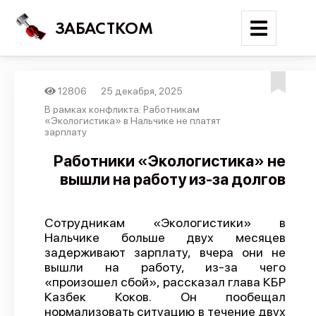
ЗАБАСТКОМ
12806
25 декабря, 2025
Войти
В рамках конфликта: Работникам
«Экологистика» в Нальчике не платят
зарплату
Поиск
Работники «Экологистика» не
Новости
вышли на работу из-за долгов
Карта событий
Трудовые конфликты
Сотрудникам «Экологистики» в
Нальчике больше двух месяцев
Отчеты
задерживают зарплату, вчера они не
Предложить публикацию
вышли на работу, из-за чего
«произошел сбой», рассказал глава КБР
Справочник
Казбек Коков. Он пообещал
нормализовать ситуацию в течение двух
API