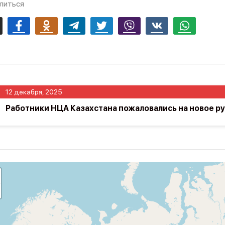
литься
mail
Facebook
Odnoklassniki
Telegram
Twitter
Viber
Vk
Whatsapp
12 декабря, 2025
Работники НЦА Казахстана пожаловались на новое р