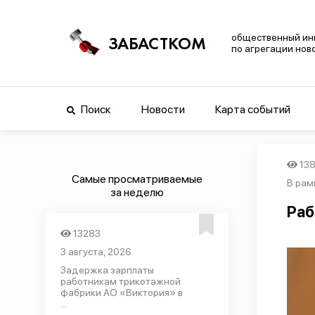
общественный ин
ЗАБАСТКОМ
по агрегации нов
Поиск
Новости
Карта событий
138
Самые просматриваемые
В рам
за неделю
Раб
13283
3 августа, 2026
Задержка зарплаты
работникам трикотажной
фабрики АО «Виктория» в
...