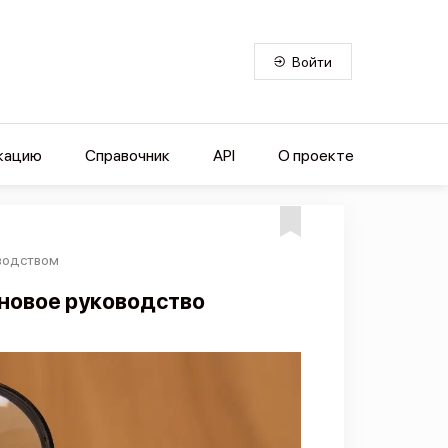
Войти
кацию
Справочник
API
О проекте
водством
 новое руководство