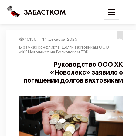
ЗАБАСТКОМ
10136
14 декабря, 2025
Войти
В рамках конфликта: Долги вахтовикам ООО
«ХК Новолекс» на Волковском ГОК
Поиск
Руководство ООО ХК
«Новолекс» заявило о
Новости
погашении долгов вахтовикам
Карта событий
Трудовые конфликты
Отчеты
Предложить публикацию
Справочник
API