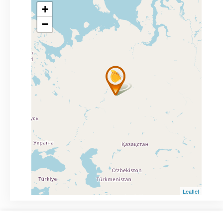
+
−
Leaflet