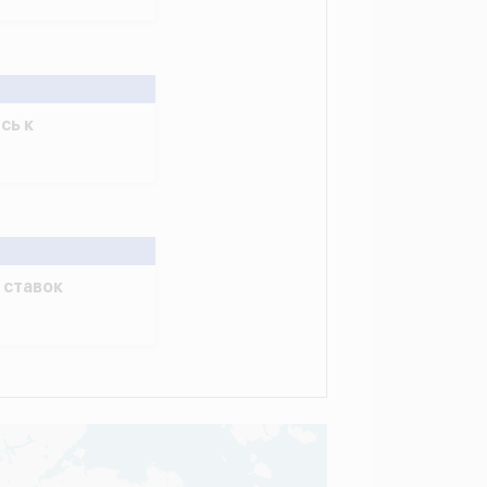
сь к
 ставок