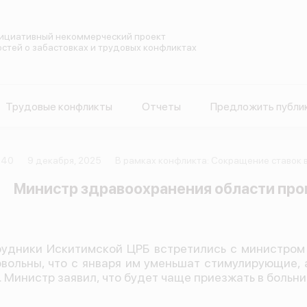
ициативный некоммерческий проект
остей о забастовках и трудовых конфликтах
Трудовые конфликты
Отчеты
Предложить публи
240
9 декабря, 2025
В рамках конфликта: Сокращение ставок 
Министр здравоохранения области про
удники Искитимской ЦРБ встретились с министром
вольны, что с января им уменьшат стимулирующие, а
. Министр заявил, что будет чаще приезжать в больни