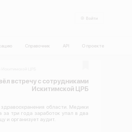
Войти
кацию
Справочник
API
О проекте
в Искитимской ЦРБ
вёл встречу с сотрудниками
Искитимской ЦРБ
 здравоохранения области. Медики
 за три года заработок упал в два
цу и организует аудит.