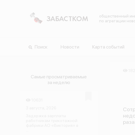
общественный ин
ЗАБАСТКОМ
по агрегации нов
Поиск
Новости
Карта событий
18
Самые просматриваемые
за неделю
10631
3 августа, 2026
Сотр
недо
Задержка зарплаты
работникам трикотажной
раза
фабрики АО «Виктория» в
...