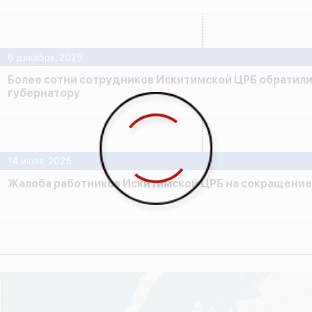
6 декабря, 2025
Более сотни сотрудников Искитимской ЦРБ обратили
губернатору
14 июля, 2025
Жалоба работников Искитимской ЦРБ на сокращение