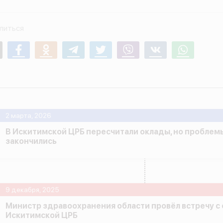
литься
mail
Facebook
Odnoklassniki
Telegram
Twitter
Viber
Vk
Whatsapp
2 марта, 2026
В Искитимской ЦРБ пересчитали оклады, но проблем
закончились
9 декабря, 2025
Министр здравоохранения области провёл встречу с
Искитимской ЦРБ