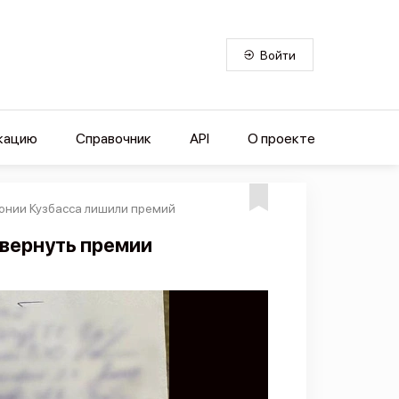
Войти
кацию
Справочник
API
О проекте
онии Кузбасса лишили премий
вернуть премии