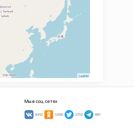
Leaflet
Мы в соц.сетях
6410
3366
2512
881