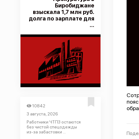
Биробиджане
взыскала 1,7 млн руб.
долга по зарплате для
...
Сот
пояс
10842
обра
3 августа, 2026
Работники ЧТПЗ остаются
без чистой спецодежды
из-за забастовки ...
Поде