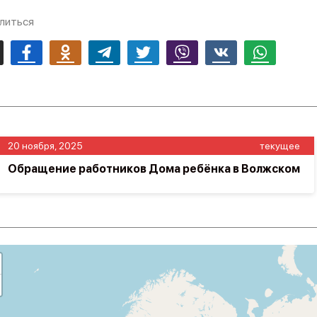
литься
mail
Facebook
Odnoklassniki
Telegram
Twitter
Viber
Vk
Whatsapp
20 ноября, 2025
текущее
Обращение работников Дома ребёнка в Волжском