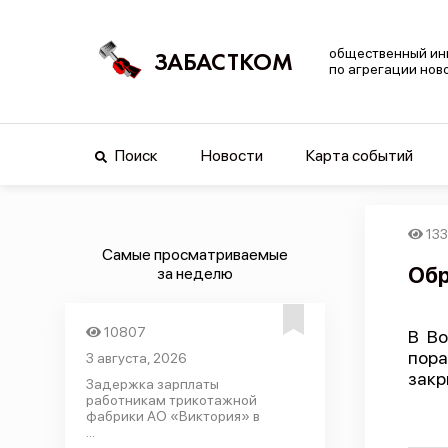
общественный ин
ЗАБАСТКОМ
по агрегации нов
Поиск
Новости
Карта событий
13
Самые просматриваемые
Обр
за неделю
10807
В Во
пор
3 августа, 2026
закр
Задержка зарплаты
работникам трикотажной
фабрики АО «Виктория» в
...