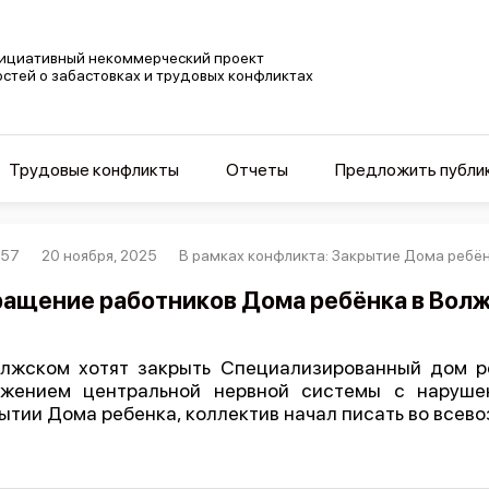
ициативный некоммерческий проект
остей о забастовках и трудовых конфликтах
Трудовые конфликты
Отчеты
Предложить публи
357
20 ноября, 2025
В рамках конфликта: Закрытие Дома ребё
ащение работников Дома ребёнка в Вол
лжском хотят закрыть Специализированный дом р
ажением центральной нервной системы с наруше
ытии Дома ребенка, коллектив начал писать во всев