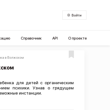
Войти
кацию
Справочник
API
О проекте
нка в Волжском
жском
ебенка для детей с органическим
нием психики. Узнав о грядущем
озможные инстанции.