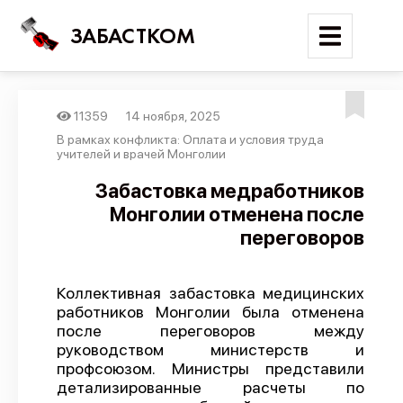
ЗАБАСТКОМ
11359
14 ноября, 2025
Войти
В рамках конфликта: Оплата и условия труда
учителей и врачей Монголии
Поиск
Забастовка медработников
Монголии отменена после
Новости
переговоров
Карта событий
Трудовые конфликты
Коллективная забастовка медицинских
Отчеты
работников Монголии была отменена
после переговоров между
Предложить публикацию
руководством министерств и
Справочник
профсоюзом. Министры представили
детализированные расчеты по
API