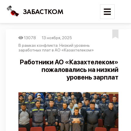
ЗАБАСТКОМ
13078
13 ноября, 2025
Войти
В рамках конфликта: Низкий уровень
заработных плат в АО «Казахтелеком»
Поиск
Работники АО «Казахтелеком»
пожаловались на низкий
Новости
уровень зарплат
Карта событий
Трудовые конфликты
Отчеты
Предложить публикацию
Справочник
API