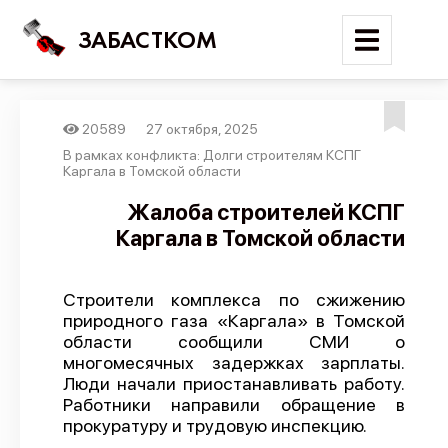
ЗАБАСТКОМ
20589
27 октября, 2025
Войти
В рамках конфликта: Долги строителям КСПГ
Каргала в Томской области
Поиск
Жалоба строителей КСПГ
Каргала в Томской области
Новости
Карта событий
Строители комплекса по сжижению
Трудовые конфликты
природного газа «Каргала» в Томской
Отчеты
области сообщили СМИ о
многомесячных задержках зарплаты.
Предложить публикацию
Люди начали приостанавливать работу.
Работники направили обращение в
Справочник
прокуратуру и трудовую инспекцию.
API