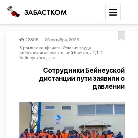
ЗАБАСТКОМ
22895
25 октября, 2025
Войти
В рамках конфликта: Условия труда
работников локомотивной бригады ТД-2
Бейнеуского депо ...
Поиск
Сотрудники Бейнеуской
Новости
дистанции пути заявили о
Карта событий
давлении
Трудовые конфликты
Отчеты
Предложить публикацию
Справочник
API